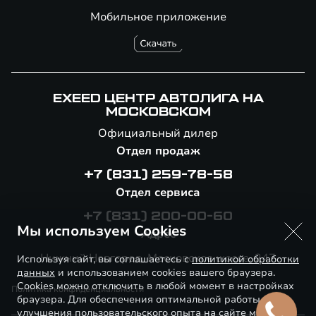
Мобильное приложение
EXEED ЦЕНТР АВТОЛИГА НА
МОСКОВСКОМ
Официальный дилер
Отдел продаж
+7 (831) 259-78-58
Отдел сервиса
+7 (831) 200-00-60
Мы используем Cookies
Адрес
Нижний Новгород, Московское шоссе, 247
Используя сайт, вы соглашаетесь с
политикой обработки
данных
и использованием cookies вашего браузера.
Cookies можно отключить в любой момент в настройках
Политика конфиденциальности
браузера. Для обеспечения оптимальной работы и
улучшения пользовательского опыта на сайте могут