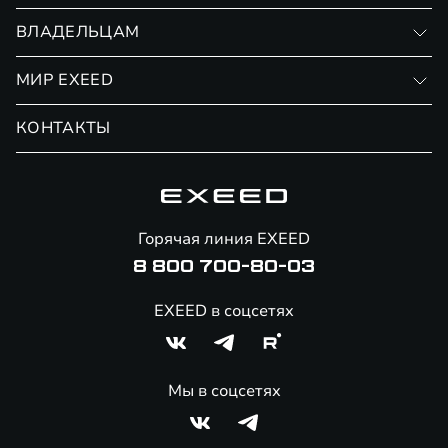
RX
Записаться на тест-драйв
ВЛАДЕЛЬЦАМ
Финансовые программы
Личный кабинет
МИР EXEED
Страхование
Записаться на сервис
Обмен / Trade-in
Новости и события
КОНТАКТЫ
Сервис
Специальные предложения
Технологии EXEED
Гарантия EXEED
Корпоративным клиентам
Знаковые клиенты EXEED
Помощь на дорогах
Онлайн-магазин аксессуаров
Горячая линия EXEED
8 800 700-80-03
EXEED в соцсетях
Мы в соцсетях