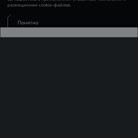
размещением cookie-файлов.
Понятно
Каждый день мы ставим для себя сложные и
высокие цели. И каждый год премиальный бренд
EXEED завоевывает все новые и новые награды, что
доказывает наше стремление к совершенству, что
мы постоянно развиваемся и добиваемся
поставленных перед собой целей. Только в 2024
году EXEED забрал 6 престижных наград в России.
Здесь наша аллея славы, и мы с гордостью
представляем ее вам.