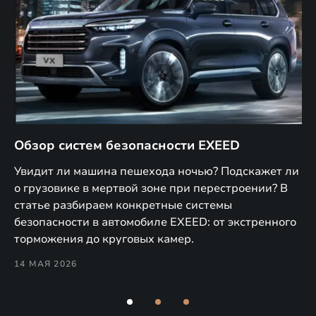
Обзор систем безопасности EXEED
E
м
Увидит ли машина пешехода ночью? Подскажет ли
В 
о грузовике в мертвой зоне при перестроении? В
T и
по
статье разбираем конкретные системы
9
об
безопасности в автомобиле EXEED: от экстренного
Pe
торможения до круговых камер.
28
14 МАЯ 2026