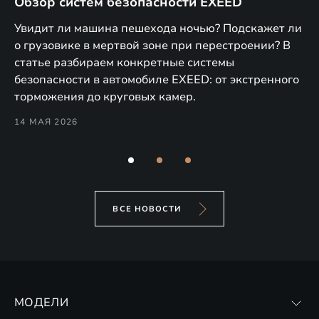
Обзор систем безопасности EXEED
E
м
Увидит ли машина пешехода ночью? Подскажет ли
В 
о грузовике в мертвой зоне при перестроении? В
T и
по
статье разбираем конкретные системы
9
об
безопасности в автомобиле EXEED: от экстренного
Pe
торможения до круговых камер.
28
14 МАЯ 2026
ВСЕ НОВОСТИ
МОДЕЛИ