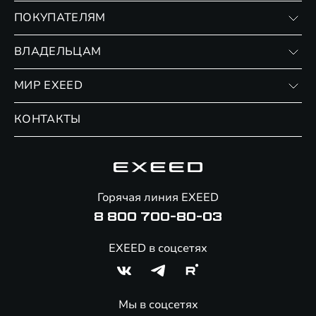
VX
ПОКУПАТЕЛЯМ
RX
Записаться на тест-драйв
ВЛАДЕЛЬЦАМ
Финансовые программы
Личный кабинет
МИР EXEED
Страхование
Записаться на сервис
Обмен / Trade-in
Новости и события
КОНТАКТЫ
Сервис
Специальные предложения
Технологии EXEED
Гарантия EXEED
Корпоративным клиентам
Знаковые клиенты EXEED
Помощь на дорогах
Онлайн-магазин аксессуаров
Горячая линия EXEED
8 800 700-80-03
EXEED в соцсетях
Мы в соцсетях