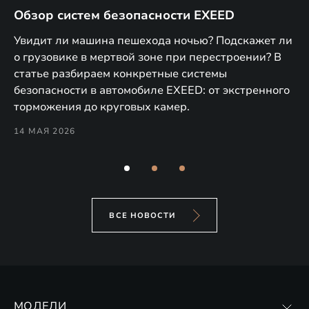
Обзор систем безопасности EXEED
E
м
Увидит ли машина пешехода ночью? Подскажет ли
В 
о грузовике в мертвой зоне при перестроении? В
T и
по
статье разбираем конкретные системы
9
об
безопасности в автомобиле EXEED: от экстренного
Pe
торможения до круговых камер.
28
14 МАЯ 2026
ВСЕ НОВОСТИ
МОДЕЛИ