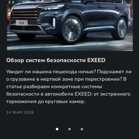
Обзор систем безопасности EXEED
E
м
Увидит ли машина пешехода ночью? Подскажет ли
В 
о грузовике в мертвой зоне при перестроении? В
T и
по
статье разбираем конкретные системы
9
об
безопасности в автомобиле EXEED: от экстренного
Pe
торможения до круговых камер.
28
14 МАЯ 2026