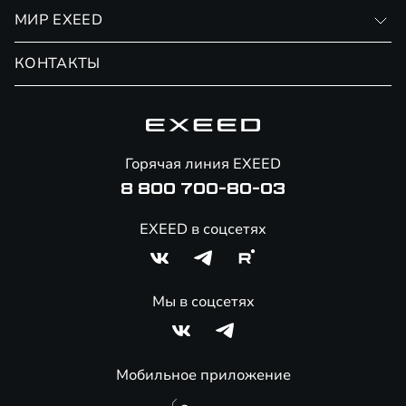
Личный кабинет
МИР EXEED
Страхование
Записаться на сервис
Обмен / Trade-in
Новости и события
КОНТАКТЫ
Сервис
Специальные предложения
Технологии EXEED
Гарантия EXEED
Корпоративным клиентам
Знаковые клиенты EXEED
Помощь на дорогах
Онлайн-магазин аксессуаров
Горячая линия EXEED
8 800 700-80-03
EXEED в соцсетях
Мы в соцсетях
Мобильное приложение