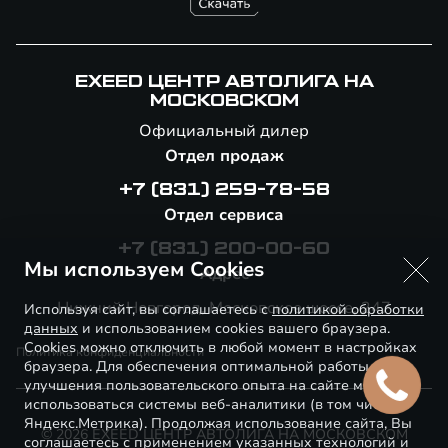
EXEED ЦЕНТР АВТОЛИГА НА
МОСКОВСКОМ
Официальный дилер
Отдел продаж
+7 (831) 259-78-58
Отдел сервиса
+7 (831) 200-00-60
Мы используем Cookies
Адрес
Нижний Новгород, Московское шоссе, 247
Используя сайт, вы соглашаетесь с
политикой обработки
данных
и использованием cookies вашего браузера.
Cookies можно отключить в любой момент в настройках
Политика конфиденциальности
браузера. Для обеспечения оптимальной работы и
улучшения пользовательского опыта на сайте могут
использоваться системы веб-аналитики (в том числе
Яндекс.Метрика). Продолжая использование сайта, Вы
© 2026 EXEED ЦЕНТР АВТОЛИГА НА МОСКОВСКОМ
соглашаетесь с применением указанных технологий и