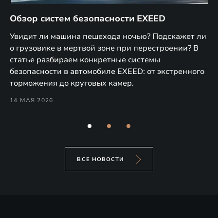
Обзор систем безопасности EXEED
E
м
Увидит ли машина пешехода ночью? Подскажет ли
В 
о грузовике в мертвой зоне при перестроении? В
T и
по
статье разбираем конкретные системы
9
об
безопасности в автомобиле EXEED: от экстренного
Pe
торможения до круговых камер.
28
14 МАЯ 2026
ВСЕ НОВОСТИ