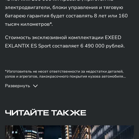
электродвигатели, блоки управления и тяговую
батарею гарантия будет составлять 8 лет или 160
тысяч километров*.
Стоимость эксклюзивной комплектации EXEED
EXLANTIX ES Sport составляет 6 490 000 рублей.
*Изготовитель не несет ответственности за недостатки деталей,
узлов и агрегатов, лакокрасочного покрытия кузова автомобиля
EXEED в случае, если они вызваны нарушением владельцем правил
Развернуть
эксплуатации, хранения или транспортировки автомобиля,
действиями третьих лиц и/или обстоятельствами непреодолимой силы
(форс-мажор, военные действия и т.п.). Информация в данном
разделе носит ознакомительный характер. При наличии расхождений
в условиях, описанных в сервисной книжке владельца автомобиля и
на данной странице, приоритет отдается сведениям, указанным в
ЧИТАЙТЕ ТАКЖЕ
сервисной книжке. Изготовитель оставляет за собой право внесения
изменений в гарантийную политику без предварительного
уведомления.