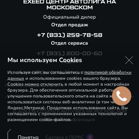
EXEED ЦЕНТР АВТОЛИГА НА
МОСКОВСКОМ
Официальный дилер
Отдел продаж
+7 (831) 259-78-58
Отдел сервиса
+7 (831) 200-00-60
Мы используем Cookies
Адрес
Нижний Новгород, Московское шоссе, 247
Используя сайт, вы соглашаетесь с
политикой обработки
данных
и использованием cookies вашего браузера.
Cookies можно отключить в любой момент в настройках
Политика конфиденциальности
браузера. Для обеспечения оптимальной работы и
улучшения пользовательского опыта на сайте могут
использоваться системы веб-аналитики (в том числе
Яндекс.Метрика). Продолжая использование сайта, Вы
© 2026 EXEED ЦЕНТР АВТОЛИГА НА МОСКОВСКОМ
соглашаетесь с применением указанных технологий и
размещением cookie-файлов.
Правовая информация
Понятно
Сделано в ПЕРКС