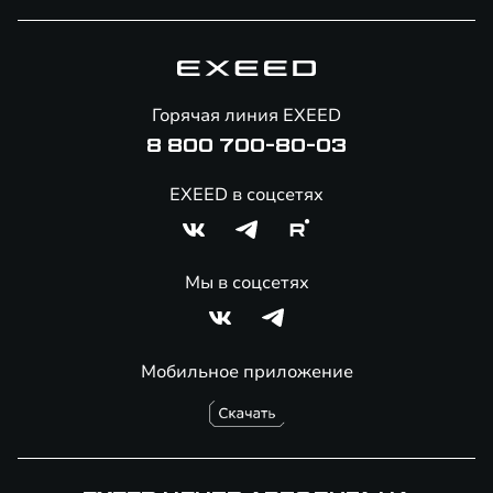
Специальные предложения
Технологии EXEED
Гарантия EXEED
Корпоративным клиентам
Знаковые клиенты EXEED
Помощь на дорогах
Онлайн-магазин аксессуаров
Горячая линия EXEED
8 800 700-80-03
EXEED в соцсетях
Мы в соцсетях
Мобильное приложение