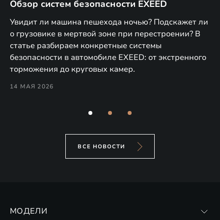
Обзор систем безопасности EXEED
E
м
Увидит ли машина пешехода ночью? Подскажет ли
В 
о грузовике в мертвой зоне при перестроении? В
T и
по
статье разбираем конкретные системы
9
об
безопасности в автомобиле EXEED: от экстренного
Pe
торможения до круговых камер.
28
14 МАЯ 2026
ВСЕ НОВОСТИ
МОДЕЛИ