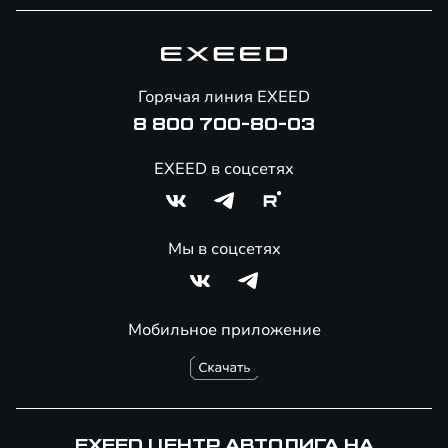
Специальные предложения
Технологии EXEED
Гарантия EXEED
Корпоративным клиентам
Знаковые клиенты EXEED
Помощь на дорогах
Онлайн-магазин аксессуаров
Горячая линия EXEED
8 800 700-80-03
EXEED в соцсетях
Мы в соцсетях
Мобильное приложение
EXEED ЦЕНТР АВТОЛИГА НА