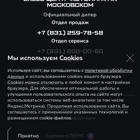
МОСКОВСКОМ
Официальный дилер
Отдел продаж
+7 (831) 259-78-58
Отдел сервиса
+7 (831) 200-00-60
Мы используем Cookies
Адрес
Нижний Новгород, Московское шоссе, 247
Используя сайт, вы соглашаетесь с
политикой обработки
данных
и использованием cookies вашего браузера.
Cookies можно отключить в любой момент в настройках
Политика конфиденциальности
браузера. Для обеспечения оптимальной работы и
улучшения пользовательского опыта на сайте могут
использоваться системы веб-аналитики (в том числе
Яндекс.Метрика). Продолжая использование сайта, Вы
© 2026 EXEED ЦЕНТР АВТОЛИГА НА МОСКОВСКОМ
соглашаетесь с применением указанных технологий и
размещением cookie-файлов.
Правовая информация
Понятно
Сделано в ПЕРКС