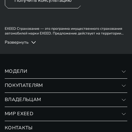
Получить консультацию
EXEED Страхование — это программа имущественного страхования
автомобилей марки EXEED. Предложение действует на территории
России. Имеются ограничения. Подробности у сотрудников отдела
Развернуть
продаж.
МОДЕЛИ
VX
ПОКУПАТЕЛЯМ
RX
Записаться на тест-драйв
ВЛАДЕЛЬЦАМ
Финансовые программы
Личный кабинет
МИР EXEED
Страхование
Записаться на сервис
Обмен / Trade-in
Новости и события
КОНТАКТЫ
Сервис