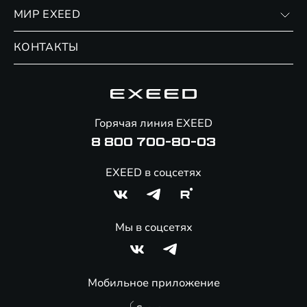
Личный кабинет
МИР EXEED
Страхование
Записаться на сервис
Обмен / Trade-in
Новости и события
КОНТАКТЫ
Сервис
Специальные предложения
Технологии EXEED
Гарантия EXEED
Корпоративным клиентам
Знаковые клиенты EXEED
Помощь на дорогах
Онлайн-магазин аксессуаров
Горячая линия EXEED
8 800 700-80-03
EXEED в соцсетях
Мы в соцсетях
Мобильное приложение