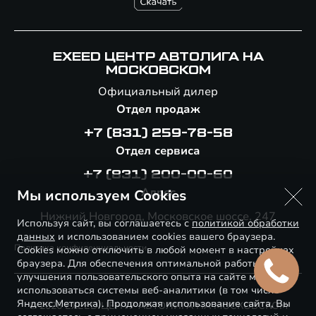
EXEED ЦЕНТР АВТОЛИГА НА
МОСКОВСКОМ
Официальный дилер
Отдел продаж
+7 (831) 259-78-58
Отдел сервиса
+7 (831) 200-00-60
Адрес
Мы используем Cookies
Нижний Новгород, Московское шоссе, 247
Используя сайт, вы соглашаетесь с
политикой обработки
данных
и использованием cookies вашего браузера.
Политика конфиденциальности
Cookies можно отключить в любой момент в настройках
браузера. Для обеспечения оптимальной работы и
улучшения пользовательского опыта на сайте могут
использоваться системы веб-аналитики (в том числе
Яндекс.Метрика). Продолжая использование сайта, Вы
© 2026 EXEED ЦЕНТР АВТОЛИГА НА МОСКОВСКОМ