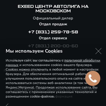
EXEED ЦЕНТР АВТОЛИГА НА
МОСКОВСКОМ
Официальный дилер
Отдел продаж
+7 (831) 259-78-58
Отдел сервиса
+7 (831) 200-00-60
Мы используем Cookies
Адрес
Нижний Новгород, Московское шоссе, 247
Используя сайт, вы соглашаетесь с
политикой обработки
данных
и использованием cookies вашего браузера.
Cookies можно отключить в любой момент в настройках
Политика конфиденциальности
браузера. Для обеспечения оптимальной работы и
улучшения пользовательского опыта на сайте могут
использоваться системы веб-аналитики (в том числе
Яндекс.Метрика). Продолжая использование сайта, Вы
© 2026 EXEED ЦЕНТР АВТОЛИГА НА МОСКОВСКОМ
соглашаетесь с применением указанных технологий и
размещением cookie-файлов.
Правовая информация