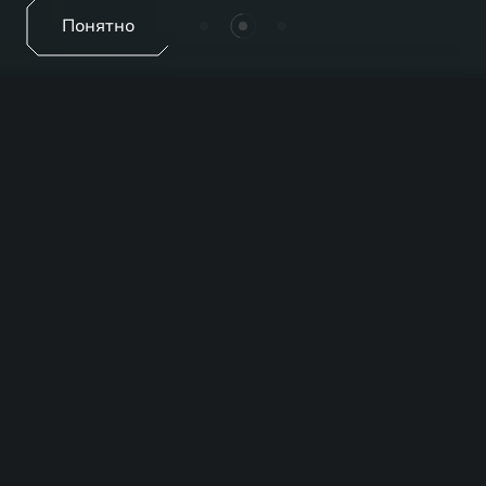
Понятно
EXEED ЦЕНТР АВТОЛИГА
НА МОСКОВСКОМ
АКТУАЛЬНЫЕ
ПРЕДЛОЖЕНИЯ
Все отделы
Продажи
Сервис